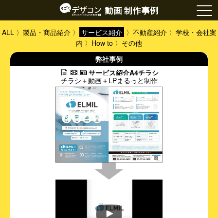
ALL
〉
製品・商品紹介
〉
サービス紹介
〉
不動産紹介
〉
学校・会社案
内
〉
How to
〉
その他
弊社事例
サービス紹介A4チラシ
チラシ＋動画＋LPまるっと制作