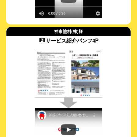
神東塗料(株)様
サービス紹介パンフ4P